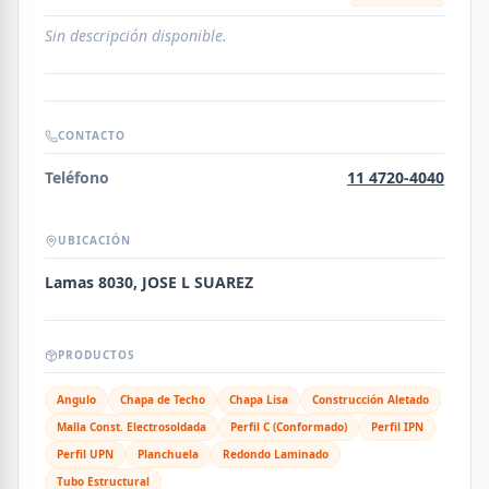
Sin descripción disponible.
CONTACTO
Teléfono
11 4720-4040
UBICACIÓN
Lamas 8030, JOSE L SUAREZ
PRODUCTOS
Angulo
Chapa de Techo
Chapa Lisa
Construcción Aletado
Malla Const. Electrosoldada
Perfil C (Conformado)
Perfil IPN
Perfil UPN
Planchuela
Redondo Laminado
Tubo Estructural