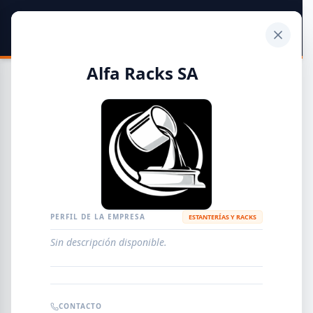
SIDER
DATO
Calculadora
Alfa Racks SA
Guía de Empresas Metalúrgicas y Siderúrgicas
DISTRIBUIDORES
METALÚRGICAS
FABRICANTES
PERFIL DE LA EMPRESA
ESTANTERÍAS Y RACKS
Sin descripción disponible.
EMPRESAS
AGREGAR EMPRESA
0
RESULTADOS
CONTACTO