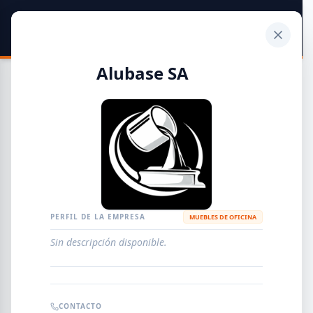
SIDER
DATO
Calculadora
Alubase SA
Guía de Empresas Metalúrgicas y Siderúrgicas
DISTRIBUIDORES
METALÚRGICAS
FABRICANTES
PERFIL DE LA EMPRESA
MUEBLES DE OFICINA
Sin descripción disponible.
EMPRESAS
AGREGAR EMPRESA
0
RESULTADOS
CONTACTO