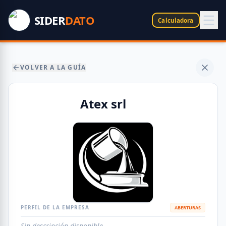
SIDER
DATO
Calculadora
VOLVER A LA GUÍA
Atex srl
PERFIL DE LA EMPRESA
ABERTURAS
Sin descripción disponible.