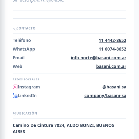
CONTACTO
Teléfono
11 4442-8652
WhatsApp
11 6074-8652
Email
info.norte@basani.com.ar
Web
basani.com.ar
REDES SOCIALES
Instagram
@basani.sa
LinkedIn
company/basani-sa
UBICACIÓN
Camino De Cintura 7024, ALDO BONZI, BUENOS
AIRES