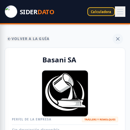
SIDER
DATO
Calculadora
VOLVER A LA GUÍA
Basani SA
PERFIL DE LA EMPRESA
TRÁILERS Y REMOLQUES
Sin descripción disponible.