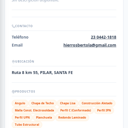
CONTACTO
Teléfono
23 0442-1818
Email
hierrosbertola@gmail.com
UBICACIÓN
Ruta 8 km 55, PILAR, SANTA FE
PRODUCTOS
Angulo
Chapa de Techo
Chapa Lisa
Construcción Aletado
Malla Const. Electrosoldada
Perfil C (Conformado)
Perfil IPN
Perfil UPN
Planchuela
Redondo Laminado
Tubo Estructural