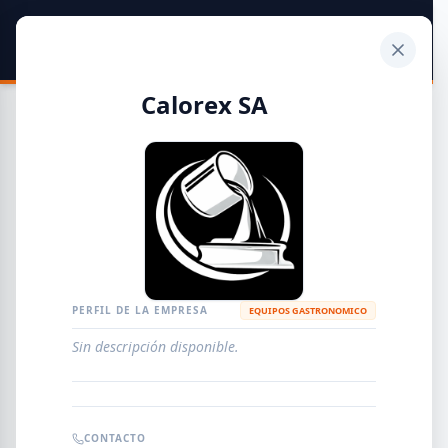
SIDER
DATO
Calculadora
Calorex SA
Guía de Empresas Metalúrgicas y Siderúrgicas
DISTRIBUIDORES
METALÚRGICAS
FABRICANTES
PERFIL DE LA EMPRESA
EQUIPOS GASTRONOMICO
Sin descripción disponible.
EMPRESAS
AGREGAR EMPRESA
0
RESULTADOS
CONTACTO