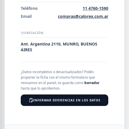
Error al cargar empresas.
Teléfono
11 4760-1590
Email
compras@calorex.com.ar
UBICACIÓN
Buscar
Ant. Argentina 2110, MUNRO, BUENOS
AIRES
NOMBRE
¿Datos incompletos o desactualizados? Podés
SEGMENTO
proponer la ficha con el mismo formulario que
revisamos en el panel; se guarda como
borrador
hasta que lo aprobemos.
INFORMAR DIFERENCIAS EN LOS DATOS
PROVINCIA