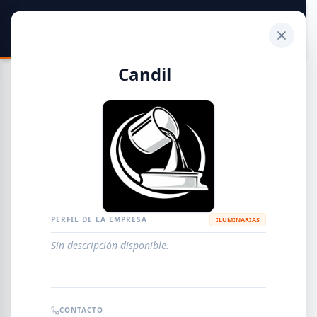
SIDER
DATO
Calculadora
Candil
Guía de Empresas Metalúrgicas y Siderúrgicas
DISTRIBUIDORES
METALÚRGICAS
FABRICANTES
PERFIL DE LA EMPRESA
ILUMINARIAS
Sin descripción disponible.
EMPRESAS
AGREGAR EMPRESA
0
RESULTADOS
CONTACTO