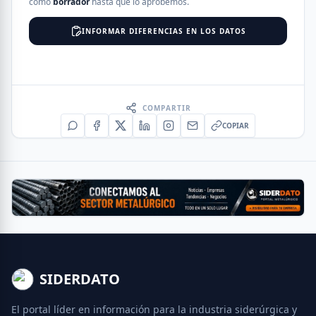
como
borrador
hasta que lo aprobemos.
INFORMAR DIFERENCIAS EN LOS DATOS
COMPARTIR
COPIAR
SIDERDATO
El portal líder en información para la industria siderúrgica y