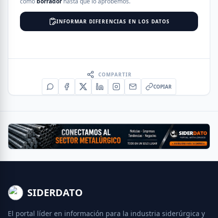
como
borrador
hasta que lo aprobemos.
INFORMAR DIFERENCIAS EN LOS DATOS
COMPARTIR
COPIAR
SIDERDATO
El portal líder en información para la industria siderúrgica y