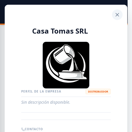
SIDER
DATO
Calculadora
Casa Tomas SRL
Guía de Empresas Metalúrgicas y Siderúrgicas
DISTRIBUIDORES
METALÚRGICAS
FABRICANTES
PERFIL DE LA EMPRESA
DISTRIBUIDOR
Sin descripción disponible.
EMPRESAS
AGREGAR EMPRESA
0
RESULTADOS
CONTACTO