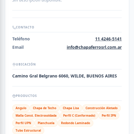
CONTACTO
Teléfono
11 4246-5141
Email
info@chapaferrosrl.com.ar
UBICACIÓN
Camino Gral Belgrano 6060, WILDE, BUENOS AIRES
PRODUCTOS
Angulo
Chapa de Techo
Chapa Lisa
Construcción Aletado
Malla Const. Electrosoldada
Perfil C (Conformado)
Perfil IPN
Perfil UPN
Planchuela
Redondo Laminado
Tubo Estructural