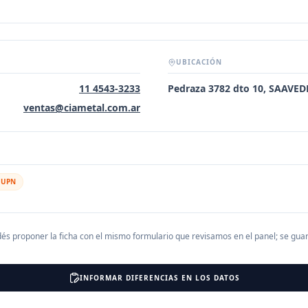
UBICACIÓN
11 4543-3233
Pedraza 3782 dto 10, SAAVE
ventas@ciametal.com.ar
l UPN
és proponer la ficha con el mismo formulario que revisamos en el panel; se gu
INFORMAR DIFERENCIAS EN LOS DATOS