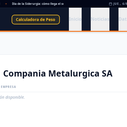
•
Día de la Siderurgia: cómo llega el sector al aniversario 78 del legado de Savio
JUE., 6/
•
Inicio
Noticias
Dat
Calculadora de Peso
Compania Metalurgica SA
A EMPRESA
ión disponible.