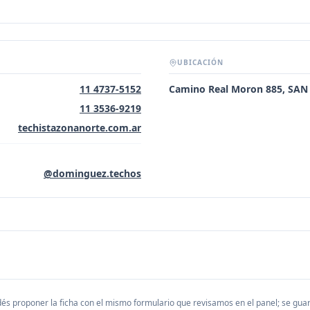
UBICACIÓN
11 4737-5152
Camino Real Moron 885, SAN
11 3536-9219
techistazonanorte.com.ar
@dominguez.techos
és proponer la ficha con el mismo formulario que revisamos en el panel; se gu