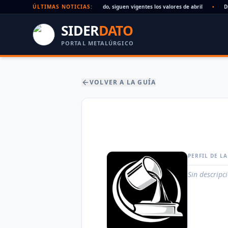
Paritaria UOM agosto 2026: sin acuerdo, siguen vigentes los valores de abril
ÚLTIMAS NOTICIAS:
•
Día 
SIDER
DATO
PORTAL METALÚRGICO
VOLVER A LA GUÍA
PERFIL DE L
Sin descripc