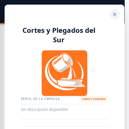
SIDER
DATO
Calculadora
Cortes y Plegados del
Sur
Guía de Empresas Metalúrgicas y Siderúrgicas
DISTRIBUIDORES
METALÚRGICAS
FABRICANTES
PERFIL DE LA EMPRESA
CORTE Y PLEGADO
EMPRESAS
AGREGAR EMPRESA
0
RESULTADOS
Sin descripción disponible.