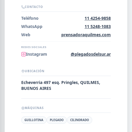
Error al cargar empresas.
CONTACTO
Teléfono
11 4254-9858
WhatsApp
11 5248-1083
Web
prensadoraquilmes.com
Buscar
REDES SOCIALES
Instagram
@plegadosdelsur.ar
NOMBRE
UBICACIÓN
SEGMENTO
Echeverria 497 esq. Pringles, QUILMES,
BUENOS AIRES
PROVINCIA
MÁQUINAS
GUILLOTINA
PLEGADO
CILINDRADO