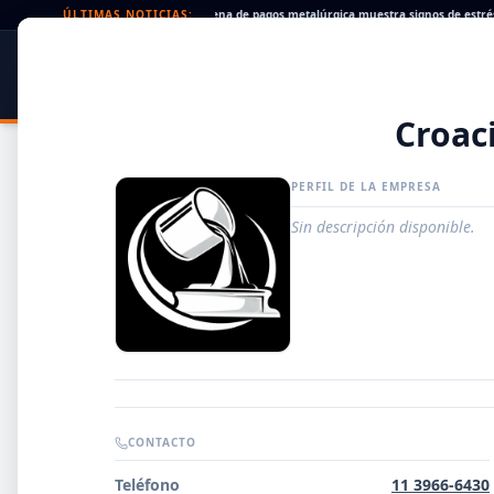
eques rechazados en alza: la cadena de pagos metalúrgica muestra signos de estrés
ÚLTIMAS NOTICIAS:
SIDER
DATO
PORTAL METALÚRGICO
Croac
PERFIL DE LA EMPRESA
Sin descripción disponible.
Guía de Empresas Metalúrgicas y Siderúrgicas
CONTACTO
DISTRIBUIDORES
Teléfono
11 3966-6430