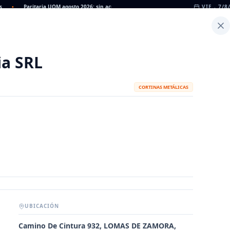
•
Paritaria UOM agosto 2026: sin acuerdo, siguen vigentes los valores de abril
VIE., 7/8
•
Inicio
Noticias
Dato
Calculadora de Peso
ia SRL
CORTINAS METÁLICAS
UBICACIÓN
METALÚRGICAS
FABRICANTES
Camino De Cintura 932, LOMAS DE ZAMORA,