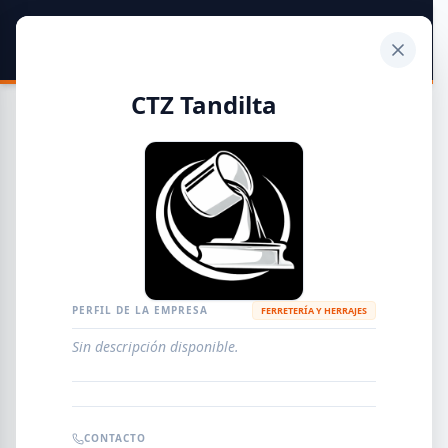
SIDER
DATO
Calculadora
CTZ Tandilta
Guía de Empresas Metalúrgicas y Siderúrgicas
DISTRIBUIDORES
METALÚRGICAS
FABRICANTES
PERFIL DE LA EMPRESA
FERRETERÍA Y HERRAJES
Sin descripción disponible.
EMPRESAS
AGREGAR EMPRESA
0
RESULTADOS
CONTACTO