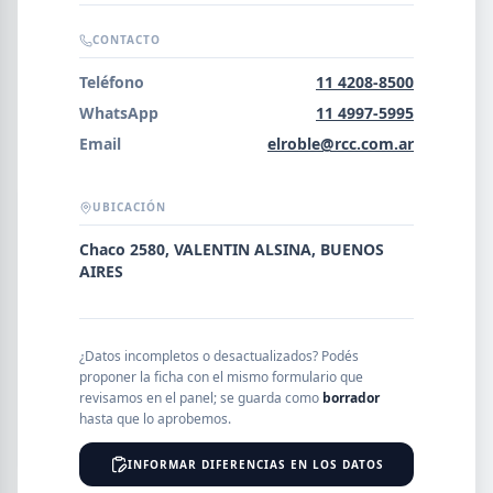
Error al cargar empresas.
CONTACTO
Teléfono
11 4208-8500
WhatsApp
11 4997-5995
Buscar
Email
elroble@rcc.com.ar
UBICACIÓN
NOMBRE
Chaco 2580, VALENTIN ALSINA, BUENOS
AIRES
SEGMENTO
¿Datos incompletos o desactualizados? Podés
proponer la ficha con el mismo formulario que
PROVINCIA
revisamos en el panel; se guarda como
borrador
hasta que lo aprobemos.
INFORMAR DIFERENCIAS EN LOS DATOS