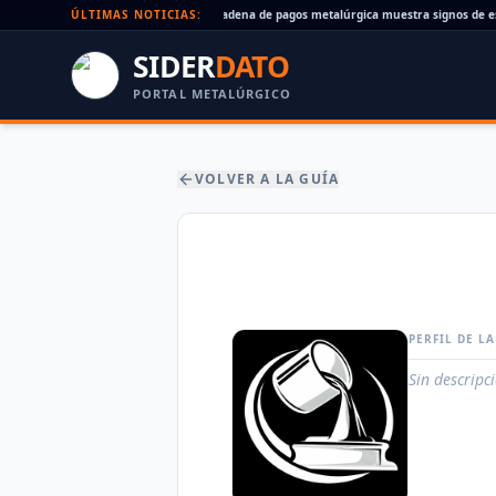
Cheques rechazados en alza: la cadena de pagos metalúrgica muestra signos de estr
ÚLTIMAS NOTICIAS:
SIDER
DATO
PORTAL METALÚRGICO
VOLVER A LA GUÍA
PERFIL DE L
Sin descripc