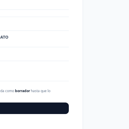
UATO
arda como
borrador
hasta que lo