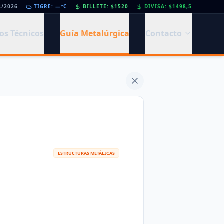
8/2026
•
Día de la Siderurgia: cómo llega el sector al aniversario 78 del legado de Savio
TIGRE: —°C
BILLETE: $1520
DIVISA: $1498,5
•
os Técnicos
Guía Metalúrgica
Contacto
ESTRUCTURAS METÁLICAS