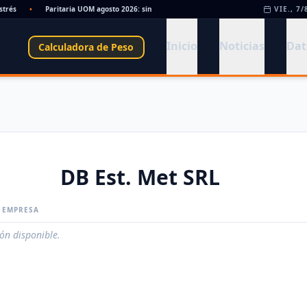
és
•
Paritaria UOM agosto 2026: sin acuerdo, siguen vigentes los valores de abril
VIE., 7/
Inicio
Noticias
Dat
Calculadora de Peso
DB Est. Met SRL
A EMPRESA
ión disponible.