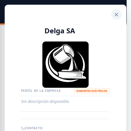
SIDER
DATO
Calculadora
Delga SA
Guía de Empresas Metalúrgicas y Siderúrgicas
DISTRIBUIDORES
METALÚRGICAS
FABRICANTES
PERFIL DE LA EMPRESA
GABINETES ELÉCTRICOS
Sin descripción disponible.
EMPRESAS
AGREGAR EMPRESA
0
RESULTADOS
CONTACTO