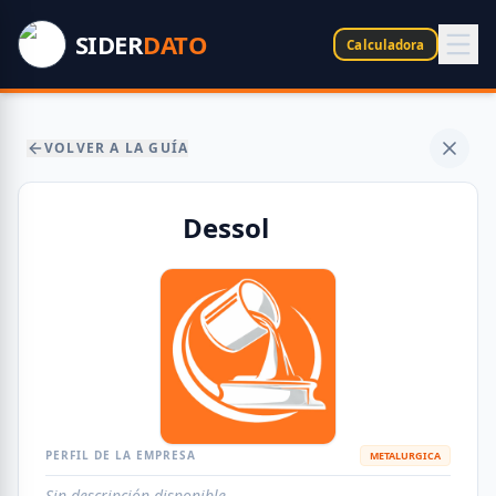
SIDER
DATO
Calculadora
VOLVER A LA GUÍA
Dessol
PERFIL DE LA EMPRESA
METALURGICA
Sin descripción disponible.