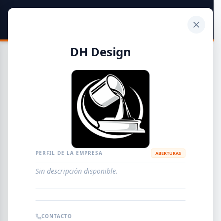
SIDER
DATO
Calculadora
DH Design
Guía de Empresas Metalúrgicas y Siderúrgicas
DISTRIBUIDORES
METALÚRGICAS
FABRICANTES
PERFIL DE LA EMPRESA
ABERTURAS
Sin descripción disponible.
EMPRESAS
AGREGAR EMPRESA
0
RESULTADOS
CONTACTO