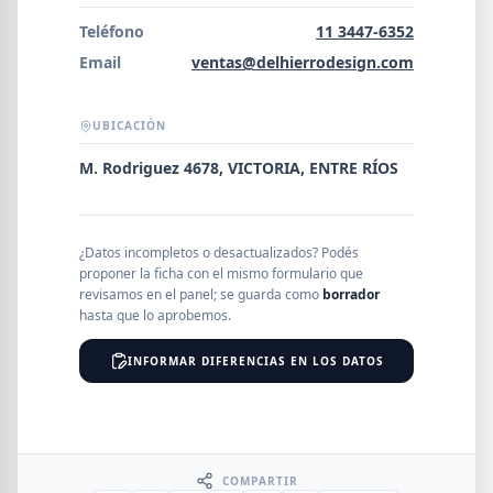
Error al cargar empresas.
Teléfono
11 3447-6352
Email
ventas@delhierrodesign.com
UBICACIÓN
Buscar
M. Rodriguez 4678, VICTORIA, ENTRE RÍOS
NOMBRE
¿Datos incompletos o desactualizados? Podés
proponer la ficha con el mismo formulario que
SEGMENTO
revisamos en el panel; se guarda como
borrador
hasta que lo aprobemos.
INFORMAR DIFERENCIAS EN LOS DATOS
PROVINCIA
COMPARTIR