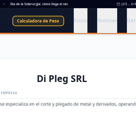
Día de la Siderurgia: cómo llega el sector al aniversario 78 del legado de Savio
JUE., 6/
•
Inicio
Noticias
Dat
Calculadora de Peso
Di Pleg SRL
A EMPRESA
 se especializa en el corte y plegado de metal y derivados, operan