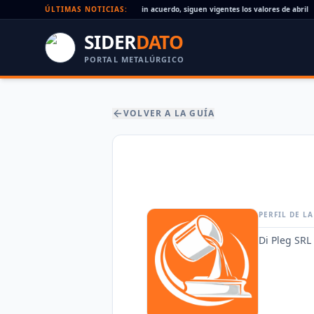
Paritaria UOM agosto 2026: sin acuerdo, siguen vigentes los valores de abril
ÚLTIMAS NOTICIAS:
•
SIDER
DATO
PORTAL METALÚRGICO
VOLVER A LA GUÍA
PERFIL DE L
Di Pleg SRL