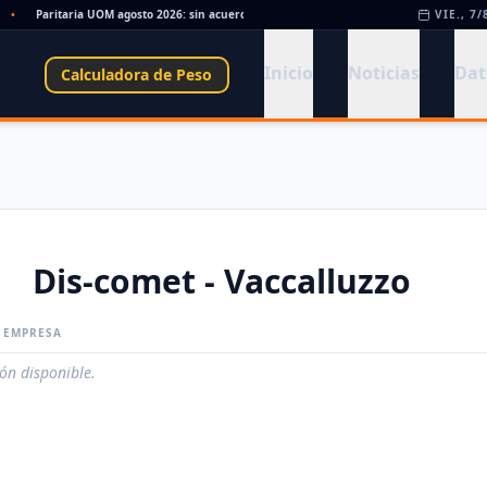
•
Paritaria UOM agosto 2026: sin acuerdo, siguen vigentes los valores de abril
VIE., 7/
•
Inicio
Noticias
Dat
Calculadora de Peso
Dis-comet - Vaccalluzzo
A EMPRESA
ión disponible.