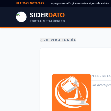
eques rechazados en alza: la cadena de pagos metalúrgica muestra signos de estrés
ÚLTIMAS NOTICIAS:
SIDER
DATO
PORTAL METALÚRGICO
VOLVER A LA GUÍA
PERFIL DE L
Sin descripc