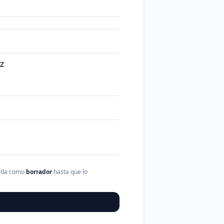
EZ
arda como
borrador
hasta que lo