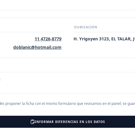
UBICACIÓN
11 4726-8779
H. Yrigoyen 3123, EL TALAR, 
doblanic@hotmail.com
és proponer la ficha con el mismo formulario que revisamos en el panel; se gu
INFORMAR DIFERENCIAS EN LOS DATOS