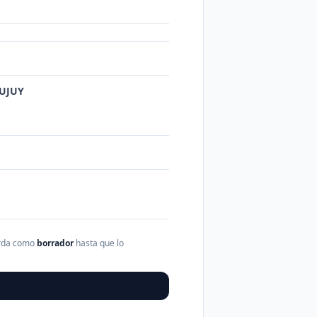
JUJUY
arda como
borrador
hasta que lo