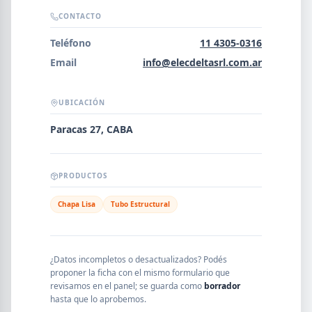
Error al cargar empresas.
CONTACTO
Teléfono
11 4305-0316
Email
info@elecdeltasrl.com.ar
Buscar
UBICACIÓN
Paracas 27, CABA
NOMBRE
PRODUCTOS
SEGMENTO
Chapa Lisa
Tubo Estructural
PROVINCIA
¿Datos incompletos o desactualizados? Podés
proponer la ficha con el mismo formulario que
revisamos en el panel; se guarda como
borrador
hasta que lo aprobemos.