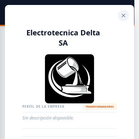
SIDER
DATO
Calculadora
Electrotecnica Delta
SA
Guía de Empresas Metalúrgicas y Siderúrgicas
DISTRIBUIDORES
METALÚRGICAS
FABRICANTES
PERFIL DE LA EMPRESA
TRANSFORMADORES
EMPRESAS
AGREGAR EMPRESA
0
RESULTADOS
Sin descripción disponible.