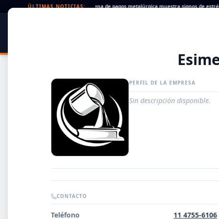
eques rechazados en alza: la cadena de pagos metalúrgica muestra signos de estrés
ÚLTIMAS NOTICIAS:
SIDER
DATO
PORTAL METALÚRGICO
Esime
PERFIL DE LA EMPRESA
Sin descripción disponible.
Guía de Empresas Metalúrgicas y Siderúrgicas
CONTACTO
DISTRIBUIDORES
Teléfono
11 4755-6106