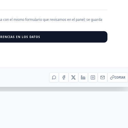
AGREGAR EMPRESA
0
RESU
ha con el mismo formulario que revisamos en el panel; se guarda
RENCIAS EN LOS DATOS
r al cargar empresas.
COPIAR