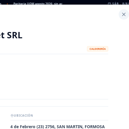
•
Paritaria UOM agosto 2026: sin acuerdo, siguen vigentes los valores de abril
SÁB., 8/8
•
Inicio
Noticias
Dato
Calculadora de Peso
t SRL
CALDERERÍA
UBICACIÓN
METALÚRGICAS
FABRICANTES
4 de Febrero (23) 2756, SAN MARTIN, FORMOSA