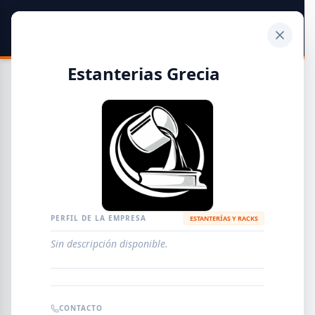
SIDER
DATO
Calculadora
Estanterias Grecia
Guía de Empresas Metalúrgicas y Siderúrgicas
DISTRIBUIDORES
METALÚRGICAS
FABRICANTES
PERFIL DE LA EMPRESA
ESTANTERÍAS Y RACKS
Sin descripción disponible.
EMPRESAS
AGREGAR EMPRESA
0
RESULTADOS
CONTACTO