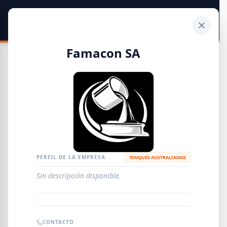
SIDER
DATO
Calculadora
Famacon SA
Guía de Empresas Metalúrgicas y Siderúrgicas
DISTRIBUIDORES
METALÚRGICAS
FABRICANTES
PERFIL DE LA EMPRESA
TANQUES AUSTRALIANOS
Sin descripción disponible.
EMPRESAS
AGREGAR EMPRESA
0
RESULTADOS
CONTACTO