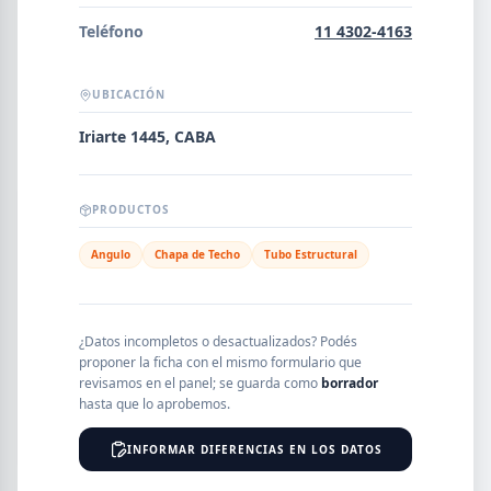
Error al cargar empresas.
Teléfono
11 4302-4163
UBICACIÓN
Buscar
Iriarte 1445, CABA
PRODUCTOS
NOMBRE
Angulo
Chapa de Techo
Tubo Estructural
SEGMENTO
¿Datos incompletos o desactualizados? Podés
proponer la ficha con el mismo formulario que
revisamos en el panel; se guarda como
borrador
PROVINCIA
hasta que lo aprobemos.
INFORMAR DIFERENCIAS EN LOS DATOS