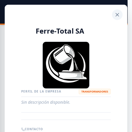
SIDER
DATO
Calculadora
Ferre-Total SA
Guía de Empresas Metalúrgicas y Siderúrgicas
DISTRIBUIDORES
METALÚRGICAS
FABRICANTES
PERFIL DE LA EMPRESA
TRANSFORMADORES
Sin descripción disponible.
EMPRESAS
AGREGAR EMPRESA
0
RESULTADOS
CONTACTO