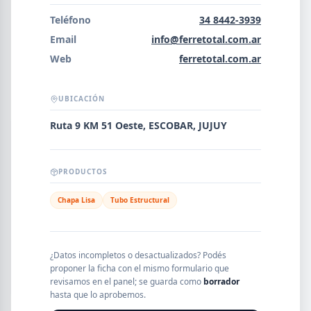
Error al cargar empresas.
Teléfono
34 8442-3939
Email
info@ferretotal.com.ar
Web
ferretotal.com.ar
Buscar
UBICACIÓN
Ruta 9 KM 51 Oeste, ESCOBAR, JUJUY
NOMBRE
PRODUCTOS
SEGMENTO
Chapa Lisa
Tubo Estructural
PROVINCIA
¿Datos incompletos o desactualizados? Podés
proponer la ficha con el mismo formulario que
revisamos en el panel; se guarda como
borrador
hasta que lo aprobemos.