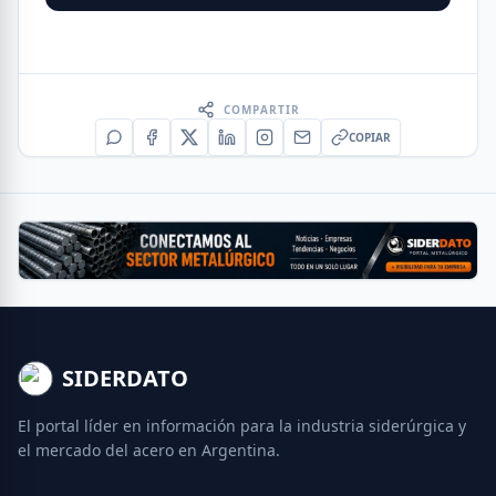
COMPARTIR
COPIAR
SIDERDATO
El portal líder en información para la industria siderúrgica y
el mercado del acero en Argentina.