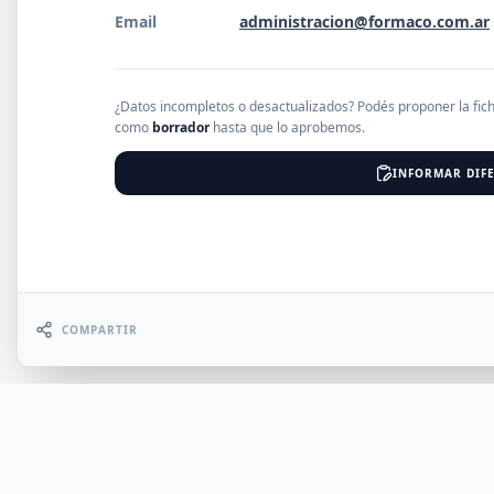
Email
administracion@formaco.com.ar
EMPRESAS
¿Datos incompletos o desactualizados? Podés proponer la fic
como
borrador
hasta que lo aprobemos.
Erro
INFORMAR DIFE
COMPARTIR