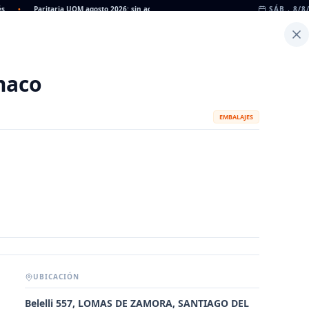
•
Paritaria UOM agosto 2026: sin acuerdo, siguen vigentes los valores de abril
SÁB., 8/8
•
Inicio
Noticias
Dato
Calculadora de Peso
maco
EMBALAJES
UBICACIÓN
METALÚRGICAS
FABRICANTES
Belelli 557, LOMAS DE ZAMORA, SANTIAGO DEL