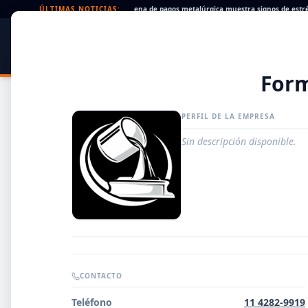
heques rechazados en alza: la cadena de pagos metalúrgica muestra signos de estrés
ÚLTIMAS NOTICIAS:
SIDER
DATO
PORTAL METALÚRGICO
For
PERFIL DE LA EMPRESA
Sin descripción disponible.
Guía de Empresas Metalúrgicas y Siderúrgicas
CONTACTO
DISTRIBUIDORES
Teléfono
11 4282-9919