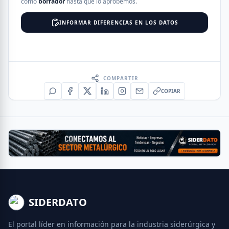
como
borrador
hasta que lo aprobemos.
INFORMAR DIFERENCIAS EN LOS DATOS
COMPARTIR
COPIAR
SIDERDATO
El portal líder en información para la industria siderúrgica y