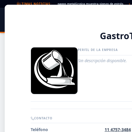
rechazados en alza: la cadena de pagos metalúrgica muestra signos de estrés
ÚLTIMAS NOTICIAS:
•
Pa
SIDER
DATO
PORTAL METALÚRGICO
Gastro
PERFIL DE LA EMPRESA
Sin descripción disponible.
Guía de Empresas Metalúrgicas y Siderúrgicas
CONTACTO
DISTRIBUIDORES
Teléfono
11 4757-3484