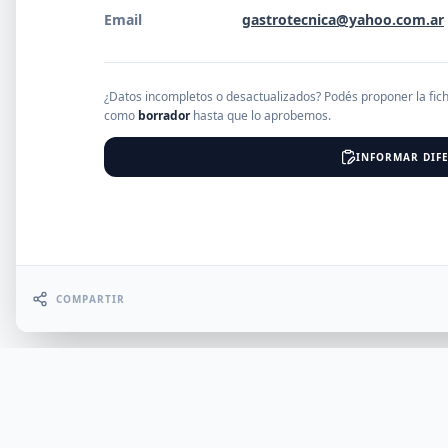
Email
gastrotecnica@yahoo.com.ar
EMPRESAS
¿Datos incompletos o desactualizados? Podés proponer la fic
como
borrador
hasta que lo aprobemos.
Erro
INFORMAR DIFE
COMPARTIR