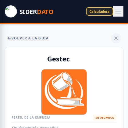
SIDER
DATO
Calculadora
VOLVER A LA GUÍA
Gestec
PERFIL DE LA EMPRESA
METALURGICA
Sin descripción disponible.