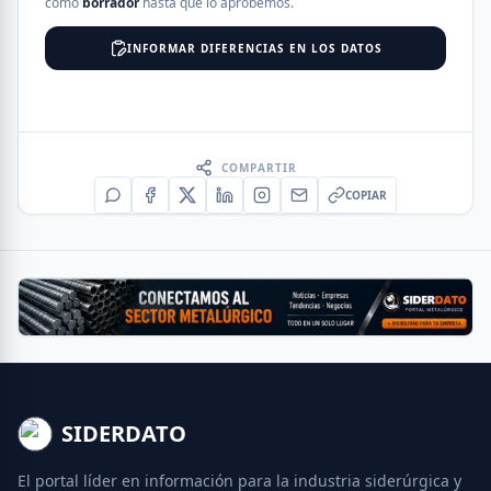
como
borrador
hasta que lo aprobemos.
INFORMAR DIFERENCIAS EN LOS DATOS
COMPARTIR
COPIAR
SIDERDATO
El portal líder en información para la industria siderúrgica y