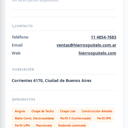
CONTACTO
Teléfono
11 4854-7683
Email
ventas@hierrosguitelo.com.ar
Web
hierrosguitelo.com
UBICACIÓN
Corrientes 6170, Ciudad de Buenos Aires
PRODUCTOS
Angulo
Chapa de Techo
Chapa Lisa
Construcción Aletado
Malla Const. Electrosoldada
Perfil C (Conformado)
Perfil IPN
Perfil UPN
Planchuela
Redondo Laminado