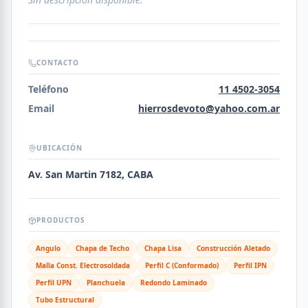
CONTACTO
Teléfono
11 4502-3054
Email
hierrosdevoto@yahoo.com.ar
UBICACIÓN
Av. San Martin 7182, CABA
PRODUCTOS
Angulo
Chapa de Techo
Chapa Lisa
Construcción Aletado
Malla Const. Electrosoldada
Perfil C (Conformado)
Perfil IPN
Perfil UPN
Planchuela
Redondo Laminado
Tubo Estructural