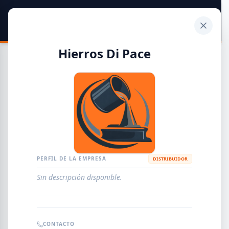
SIDER
DATO
Calculadora
Hierros Di Pace
Guía de Empresas Metalúrgicas y Siderúrgicas
DISTRIBUIDORES
METALÚRGICAS
FABRICANTES
PERFIL DE LA EMPRESA
DISTRIBUIDOR
Sin descripción disponible.
EMPRESAS
AGREGAR EMPRESA
0
RESULTADOS
CONTACTO