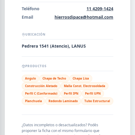
Error al cargar empresas.
Teléfono
11 4209-1424
Email
hierrosdipace@hotmail.com
UBICACIÓN
Buscar
Pedrera 1541 (Atencio), LANUS
NOMBRE
PRODUCTOS
Angulo
Chapa de Techo
Chapa Lisa
SEGMENTO
Construcción Aletado
Malla Const. Electrosoldada
Perfil C (Conformado)
Perfil IPN
Perfil UPN
Planchuela
Redondo Laminado
Tubo Estructural
PROVINCIA
¿Datos incompletos o desactualizados? Podés
proponer la ficha con el mismo formulario que