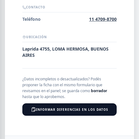
Error al cargar empresas.
CONTACTO
Teléfono
11 4709-8700
UBICACIÓN
Buscar
Laprida 4755, LOMA HERMOSA, BUENOS
AIRES
NOMBRE
¿Datos incompletos o desactualizados? Podés
SEGMENTO
proponer la ficha con el mismo formulario que
revisamos en el panel; se guarda como
borrador
hasta que lo aprobemos.
INFORMAR DIFERENCIAS EN LOS DATOS
PROVINCIA