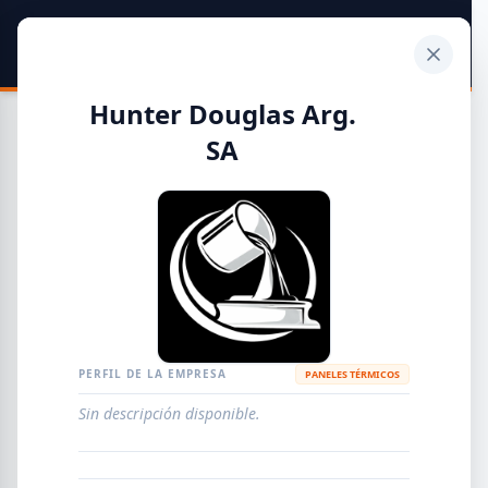
SIDER
DATO
Calculadora
Hunter Douglas Arg.
SA
Guía de Empresas Metalúrgicas y Siderúrgicas
DISTRIBUIDORES
METALÚRGICAS
FABRICANTES
PERFIL DE LA EMPRESA
PANELES TÉRMICOS
EMPRESAS
AGREGAR EMPRESA
0
RESULTADOS
Sin descripción disponible.