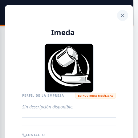
SIDER
DATO
Calculadora
Imeda
Guía de Empresas Metalúrgicas y Siderúrgicas
DISTRIBUIDORES
METALÚRGICAS
FABRICANTES
PERFIL DE LA EMPRESA
ESTRUCTURAS METÁLICAS
Sin descripción disponible.
EMPRESAS
AGREGAR EMPRESA
0
RESULTADOS
CONTACTO