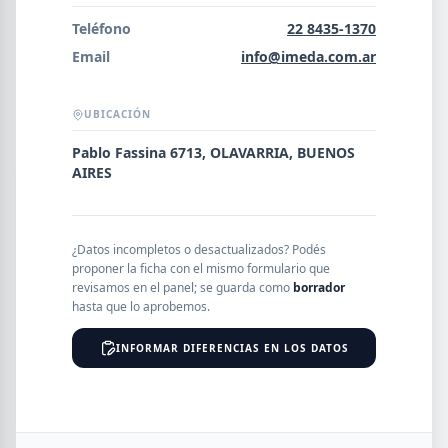
Error al cargar empresas.
Teléfono
22 8435-1370
Email
info@imeda.com.ar
UBICACIÓN
Buscar
Pablo Fassina 6713, OLAVARRIA, BUENOS
AIRES
NOMBRE
¿Datos incompletos o desactualizados? Podés
SEGMENTO
proponer la ficha con el mismo formulario que
revisamos en el panel; se guarda como
borrador
hasta que lo aprobemos.
INFORMAR DIFERENCIAS EN LOS DATOS
PROVINCIA