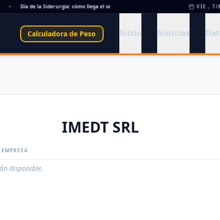
•
Día de la Siderurgia: cómo llega el sector al aniversario 78 del legado de Savio
VIE., 7/
•
Inicio
Noticias
Dat
Calculadora de Peso
IMEDT SRL
A EMPRESA
ión disponible.