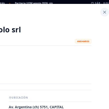
•
Paritaria UOM agosto 2026: sin acuerdo, siguen vigentes los valores de abril
SÁB., 8/8
•
Inicio
Noticias
Dato
Calculadora de Peso
olo srl
ANDAMIOS
UBICACIÓN
METALÚRGICAS
FABRICANTES
Av. Argentina (ch) 5751, CAPITAL