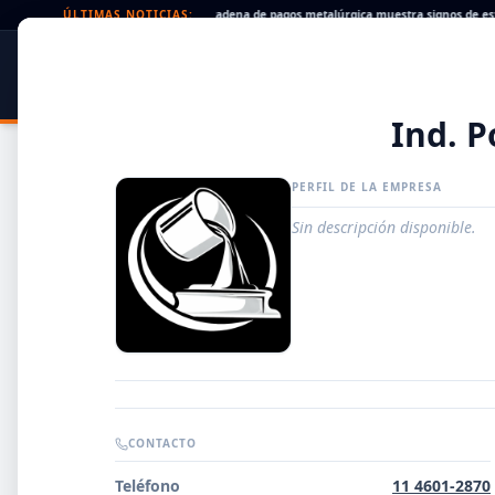
Cheques rechazados en alza: la cadena de pagos metalúrgica muestra signos de estrés
ÚLTIMAS NOTICIAS:
SIDER
DATO
PORTAL METALÚRGICO
Ind. P
PERFIL DE LA EMPRESA
Sin descripción disponible.
Guía de Empresas Metalúrgicas y Siderúrgicas
CONTACTO
DISTRIBUIDORES
Teléfono
11 4601-2870