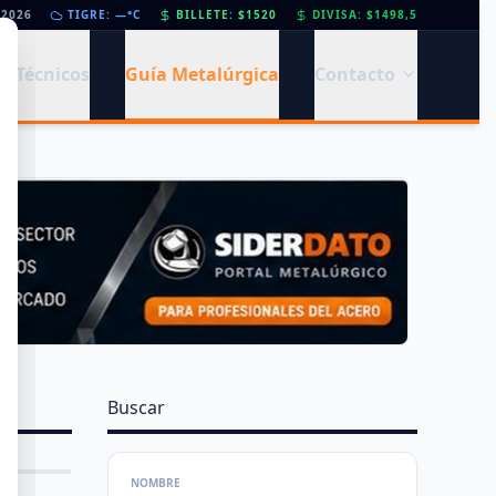
/2026
Día de la Siderurgia: cómo llega el sector al aniversario 78 del legado de Savio
TIGRE: —°C
BILLETE: $1520
DIVISA: $1498,5
•
s Técnicos
Guía Metalúrgica
Contacto
Buscar
NOMBRE