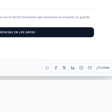
AGREGAR EMPRESA
0
RESU
ha con el mismo formulario que revisamos en el panel; se guarda
RENCIAS EN LOS DATOS
r al cargar empresas.
COPIAR