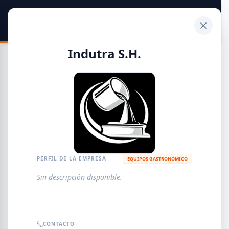
SIDER
DATO
Calculadora
Indutra S.H.
Guía de Empresas Metalúrgicas y Siderúrgicas
DISTRIBUIDORES
METALÚRGICAS
FABRICANTES
PERFIL DE LA EMPRESA
EQUIPOS GASTRONOMICO
Sin descripción disponible.
EMPRESAS
AGREGAR EMPRESA
0
RESULTADOS
CONTACTO