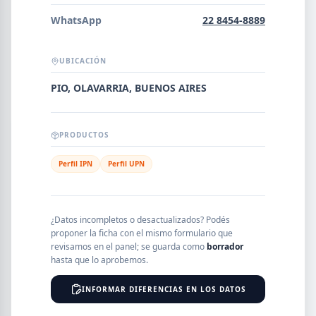
Error al cargar empresas.
WhatsApp
22 8454-8889
UBICACIÓN
Buscar
PIO, OLAVARRIA, BUENOS AIRES
PRODUCTOS
NOMBRE
Perfil IPN
Perfil UPN
SEGMENTO
¿Datos incompletos o desactualizados? Podés
proponer la ficha con el mismo formulario que
revisamos en el panel; se guarda como
borrador
PROVINCIA
hasta que lo aprobemos.
INFORMAR DIFERENCIAS EN LOS DATOS