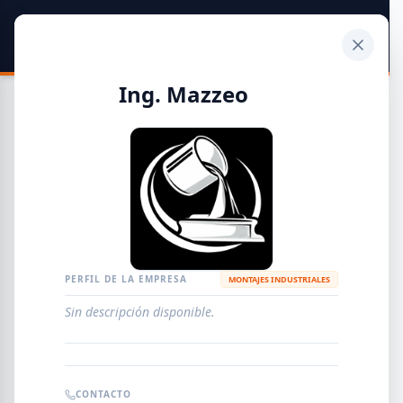
SIDER
DATO
Calculadora
Ing. Mazzeo
Guía de Empresas Metalúrgicas y Siderúrgicas
DISTRIBUIDORES
METALÚRGICAS
FABRICANTES
PERFIL DE LA EMPRESA
MONTAJES INDUSTRIALES
Sin descripción disponible.
EMPRESAS
AGREGAR EMPRESA
0
RESULTADOS
CONTACTO