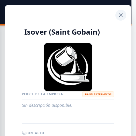
SIDER
DATO
Calculadora
Isover (Saint Gobain)
Guía de Empresas Metalúrgicas y Siderúrgicas
DISTRIBUIDORES
METALÚRGICAS
FABRICANTES
PERFIL DE LA EMPRESA
PANELES TÉRMICOS
Sin descripción disponible.
EMPRESAS
AGREGAR EMPRESA
0
RESULTADOS
CONTACTO