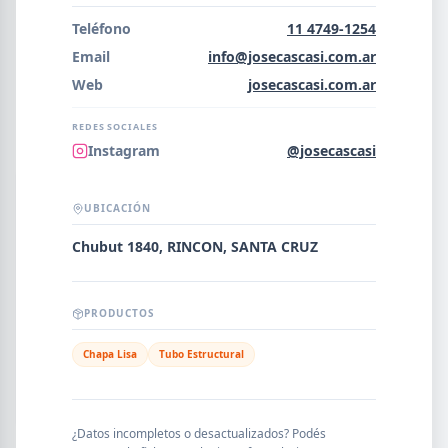
Error al cargar empresas.
Teléfono
11 4749-1254
Email
info@josecascasi.com.ar
Web
josecascasi.com.ar
Buscar
REDES SOCIALES
Instagram
@josecascasi
NOMBRE
UBICACIÓN
Chubut 1840, RINCON, SANTA CRUZ
SEGMENTO
PRODUCTOS
Chapa Lisa
Tubo Estructural
PROVINCIA
¿Datos incompletos o desactualizados? Podés