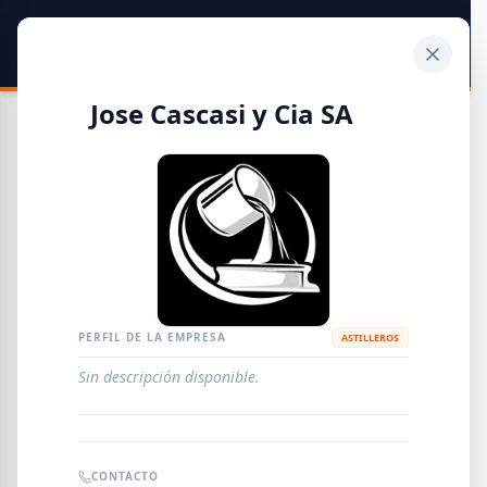
SIDER
DATO
Calculadora
Jose Cascasi y Cia SA
Guía de Empresas Metalúrgicas y Siderúrgicas
DISTRIBUIDORES
METALÚRGICAS
FABRICANTES
PERFIL DE LA EMPRESA
ASTILLEROS
Sin descripción disponible.
EMPRESAS
AGREGAR EMPRESA
0
RESULTADOS
CONTACTO