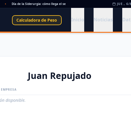
•
Día de la Siderurgia: cómo llega el sector al aniversario 78 del legado de Savio
JUE., 6/
•
Inicio
Noticias
Dat
Calculadora de Peso
Juan Repujado
A EMPRESA
ión disponible.