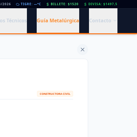
8/2026
•
Día de la Siderurgia: cómo llega el sector al aniversario 78 del legado de Savio
TIGRE: —°C
BILLETE: $1520
DIVISA: $1497,5
•
os Técnicos
Guía Metalúrgica
Contacto
CONSTRUCTORA CIVIL