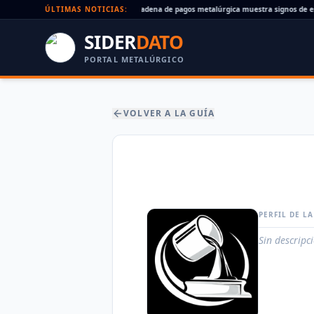
Cheques rechazados en alza: la cadena de pagos metalúrgica muestra signos de est
ÚLTIMAS NOTICIAS:
SIDER
DATO
PORTAL METALÚRGICO
VOLVER A LA GUÍA
PERFIL DE L
Sin descripc