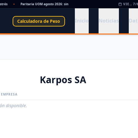
rés
•
Paritaria UOM agosto 2026: sin acuerdo, siguen vigentes los valores de abril
VIE., 7/
Inicio
Noticias
Dat
Calculadora de Peso
Karpos SA
A EMPRESA
ión disponible.