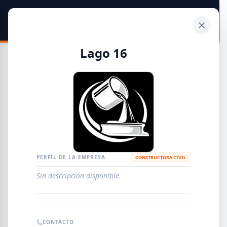
SIDER
DATO
Calculadora
Lago 16
Guía de Empresas Metalúrgicas y Siderúrgicas
DISTRIBUIDORES
METALÚRGICAS
FABRICANTES
PERFIL DE LA EMPRESA
CONSTRUCTORA CIVIL
Sin descripción disponible.
EMPRESAS
AGREGAR EMPRESA
0
RESULTADOS
CONTACTO